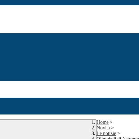
Home
>
Novità
>
Le notizie
>
Olimpiadi di Astron