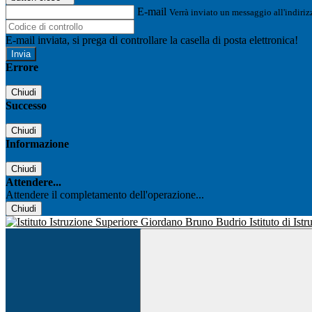
E-mail
Verrà inviato un messaggio all'indirizz
E-mail inviata, si prega di controllare la casella di posta elettronica!
Errore
Chiudi
Successo
Chiudi
Informazione
Chiudi
Attendere...
Attendere il completamento dell'operazione...
Chiudi
Istituto di Is