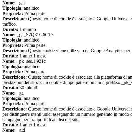
Nome:
_gat
Tipologia:
analitico
Proprieta:
Prima parte
Descrizione:
Questo nome di cookie è associato a Google Universal Anal
traffico.
Durata:
1 minuto
Nome:
_ga_S7Q31G6CT3
Tipologia:
analitico
Proprieta:
Prima parte
Descrizione:
Questo cookie viene utilizzato da Google Analytics per m
Durata:
1 anno 1 mese
Nome:
_pk_ses.1.921c
Tipologia:
analitico
Proprieta:
Prima parte
Descrizione:
Questo nome di cookie è associato alla piattaforma di ana
prestazioni del sito. È un cookie di tipo pattern, in cui il prefisso _pk
Durata:
30 minuti
Nome:
_ga
Tipologia:
analitico
Proprieta:
Prima parte
Descrizione:
Questo nome di cookie è associato a Google Universal An
per distinguere utenti unici assegnando un numero generato in modo casual
campagne per i rapporti di analisi dei siti.
Durata:
1 anno 1 mese
Nome:
_gid