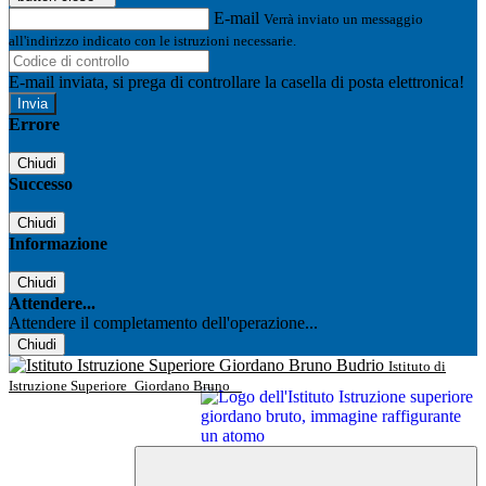
E-mail
Verrà inviato un messaggio
all'indirizzo indicato con le istruzioni necessarie.
E-mail inviata, si prega di controllare la casella di posta elettronica!
Errore
Chiudi
Successo
Chiudi
Informazione
Chiudi
Attendere...
Attendere il completamento dell'operazione...
Chiudi
Istituto di
Istruzione Superiore
Giordano Bruno