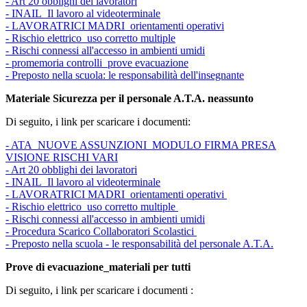
- Art 20 obblighi dei lavoratori
- INAIL_Il lavoro al videoterminale
- LAVORATRICI MADRI_orientamenti operativi
- Rischio elettrico_uso corretto multiple
- Rischi connessi all'accesso in ambienti umidi
- promemoria controlli_prove evacuazione
- Preposto nella scuola: le responsabilità dell'insegnante
Materiale Sicurezza per il personale A.T.A. neassunto
Di seguito, i link per scaricare i documenti:
- ATA_NUOVE ASSUNZIONI_MODULO FIRMA PRESA
VISIONE RISCHI VARI
- Art 20 obblighi dei lavoratori
- INAIL_Il lavoro al videoterminale
- LAVORATRICI MADRI_orientamenti operativi
- Rischio elettrico_uso corretto multiple
- Rischi connessi all'accesso in ambienti umidi
- Procedura Scarico Collaboratori Scolastici
- Preposto nella scuola - le responsabilità del personale A.T.A.
Prove di evacuazione_materiali per tutti
Di seguito, i link per scaricare i documenti :