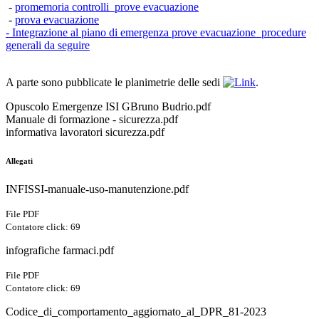
-
promemoria controlli_prove evacuazione
-
prova evacuazione
- Integrazione al piano di emergenza prove evacuazione_procedure
generali da seguire
A parte sono pubblicate le planimetrie delle sedi
.
Opuscolo Emergenze ISI GBruno Budrio.pdf
Manuale di formazione - sicurezza.pdf
informativa lavoratori sicurezza.pdf
Allegati
INFISSI-manuale-uso-manutenzione.pdf
File PDF
Contatore click: 69
infografiche farmaci.pdf
File PDF
Contatore click: 69
Codice_di_comportamento_aggiornato_al_DPR_81-2023