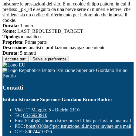
misurare le prestazioni del sito. È un cookie di tipo pattern, in cui il
prefisso _pk_id è seguito da una breve serie di numeri e lettere, che
si ritiene sia un codice di riferimento per il dominio che imposta il
cookie.
Durata:
1 anno
Nome:
LAST_REQUESTED_TARGET
Tipologia:
analitico
Proprieta:
Prima parte
Descrizione:
analisi e profilazione navigazione utente
Durata:
5 minuti
Accetta tutti
Salva le preferenze
Istituto Istruzione Superiore Giordano Bruno
Budrio
Contatti
Istituto Istruzione Superiore Giordano Bruno Budrio
Viale 1° Maggio, 5 - Budrio (BO)
Tel:
0516923910
Email:
info@isibruno.istruzioneer.it
Link per inviare una mail
PEC:
bois00300a@pec.istruzione.it
Link per inviare una mail
C.F.: 80074410376