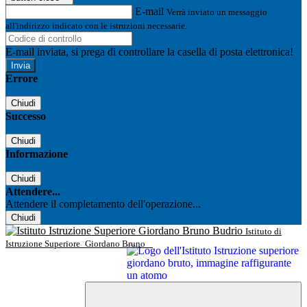
E-mail
Verrà inviato un messaggio
all'indirizzo indicato con le istruzioni necessarie.
E-mail inviata, si prega di controllare la casella di posta elettronica!
Errore
Chiudi
Successo
Chiudi
Informazione
Chiudi
Attendere...
Attendere il completamento dell'operazione...
Chiudi
Istituto di
Istruzione Superiore
Giordano Bruno