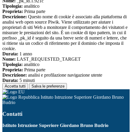
Nome:
_pk_id.1.921c
Tipologia:
analitico
Proprieta:
Prima parte
Descrizione:
Questo nome di cookie è associato alla piattaforma di
analisi web open source Piwik. Viene utilizzato per aiutare i
proprietari di siti Web a monitorare il comportamento dei visitatori e
misurare le prestazioni del sito. È un cookie di tipo pattern, in cui il
prefisso _pk_id è seguito da una breve serie di numeri e lettere, che
si ritiene sia un codice di riferimento per il dominio che imposta il
cookie.
Durata:
1 anno
Nome:
LAST_REQUESTED_TARGET
Tipologia:
analitico
Proprieta:
Prima parte
Descrizione:
analisi e profilazione navigazione utente
Durata:
5 minuti
Accetta tutti
Salva le preferenze
Istituto Istruzione Superiore Giordano Bruno
Budrio
Contatti
Istituto Istruzione Superiore Giordano Bruno Budrio