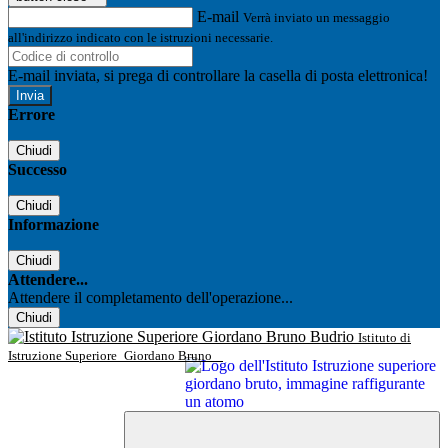
E-mail
Verrà inviato un messaggio
all'indirizzo indicato con le istruzioni necessarie.
E-mail inviata, si prega di controllare la casella di posta elettronica!
Errore
Chiudi
Successo
Chiudi
Informazione
Chiudi
Attendere...
Attendere il completamento dell'operazione...
Chiudi
Istituto di
Istruzione Superiore
Giordano Bruno