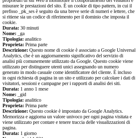
proprietari di siti Web a monitorare il comportamento dei visitatori e
misurare le prestazioni del sito. È un cookie di tipo pattern, in cui il
prefisso _pk_ses è seguito da una breve serie di numeri e lettere, che
si ritiene sia un codice di riferimento per il dominio che imposta il
cookie.
Durata:
30 minuti
Nome:
_ga
Tipologia:
analitico
Proprieta:
Prima parte
Descrizione:
Questo nome di cookie è associato a Google Universal
Analytics, che è un aggiornamento significativo del servizio di
analisi più comunemente utilizzato da Google. Questo cookie viene
utilizzato per distinguere utenti unici assegnando un numero
generato in modo casuale come identificatore del cliente. È incluso
in ogni richiesta di pagina in un sito e utilizzato per calcolare i dati di
visitatori, sessioni e campagne per i rapporti di analisi dei siti.
Durata:
1 anno 1 mese
Nome:
_gid
Tipologia:
analitico
Proprieta:
Prima parte
Descrizione:
Questo cookie è impostato da Google Analytics.
Memorizza e aggiorna un valore univoco per ogni pagina visitata e
viene utilizzato per contare e tenere traccia delle visualizzazioni di
pagina.
Durata:
1 giorno