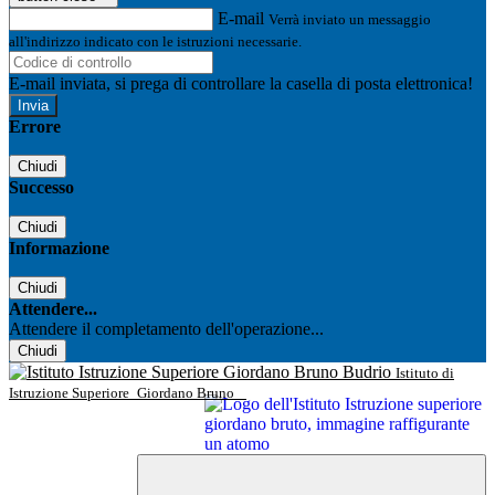
E-mail
Verrà inviato un messaggio
all'indirizzo indicato con le istruzioni necessarie.
E-mail inviata, si prega di controllare la casella di posta elettronica!
Errore
Chiudi
Successo
Chiudi
Informazione
Chiudi
Attendere...
Attendere il completamento dell'operazione...
Chiudi
Istituto di
Istruzione Superiore
Giordano Bruno