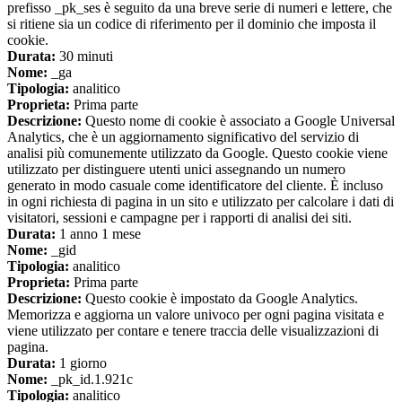
prefisso _pk_ses è seguito da una breve serie di numeri e lettere, che
si ritiene sia un codice di riferimento per il dominio che imposta il
cookie.
Durata:
30 minuti
Nome:
_ga
Tipologia:
analitico
Proprieta:
Prima parte
Descrizione:
Questo nome di cookie è associato a Google Universal
Analytics, che è un aggiornamento significativo del servizio di
analisi più comunemente utilizzato da Google. Questo cookie viene
utilizzato per distinguere utenti unici assegnando un numero
generato in modo casuale come identificatore del cliente. È incluso
in ogni richiesta di pagina in un sito e utilizzato per calcolare i dati di
visitatori, sessioni e campagne per i rapporti di analisi dei siti.
Durata:
1 anno 1 mese
Nome:
_gid
Tipologia:
analitico
Proprieta:
Prima parte
Descrizione:
Questo cookie è impostato da Google Analytics.
Memorizza e aggiorna un valore univoco per ogni pagina visitata e
viene utilizzato per contare e tenere traccia delle visualizzazioni di
pagina.
Durata:
1 giorno
Nome:
_pk_id.1.921c
Tipologia:
analitico