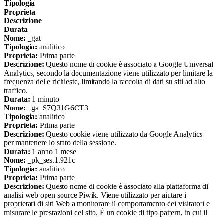
Tipologia
Proprieta
Descrizione
Durata
Nome:
_gat
Tipologia:
analitico
Proprieta:
Prima parte
Descrizione:
Questo nome di cookie è associato a Google Universal
Analytics, secondo la documentazione viene utilizzato per limitare la
frequenza delle richieste, limitando la raccolta di dati su siti ad alto
traffico.
Durata:
1 minuto
Nome:
_ga_S7Q31G6CT3
Tipologia:
analitico
Proprieta:
Prima parte
Descrizione:
Questo cookie viene utilizzato da Google Analytics
per mantenere lo stato della sessione.
Durata:
1 anno 1 mese
Nome:
_pk_ses.1.921c
Tipologia:
analitico
Proprieta:
Prima parte
Descrizione:
Questo nome di cookie è associato alla piattaforma di
analisi web open source Piwik. Viene utilizzato per aiutare i
proprietari di siti Web a monitorare il comportamento dei visitatori e
misurare le prestazioni del sito. È un cookie di tipo pattern, in cui il