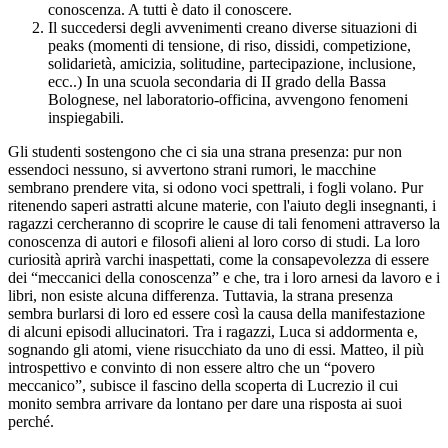
conoscenza. A tutti è dato il conoscere.
Il succedersi degli avvenimenti creano diverse situazioni di
peaks (momenti di tensione, di riso, dissidi, competizione,
solidarietà, amicizia, solitudine, partecipazione, inclusione,
ecc..) In una scuola secondaria di II grado della Bassa
Bolognese, nel laboratorio-officina, avvengono fenomeni
inspiegabili.
Gli studenti sostengono che ci sia una strana presenza: pur non
essendoci nessuno, si avvertono strani rumori, le macchine
sembrano prendere vita, si odono voci spettrali, i fogli volano. Pur
ritenendo saperi astratti alcune materie, con l'aiuto degli insegnanti, i
ragazzi cercheranno di scoprire le cause di tali fenomeni attraverso la
conoscenza di autori e filosofi alieni al loro corso di studi. La loro
curiosità aprirà varchi inaspettati, come la consapevolezza di essere
dei “meccanici della conoscenza” e che, tra i loro arnesi da lavoro e i
libri, non esiste alcuna differenza. Tuttavia, la strana presenza
sembra burlarsi di loro ed essere così la causa della manifestazione
di alcuni episodi allucinatori. Tra i ragazzi, Luca si addormenta e,
sognando gli atomi, viene risucchiato da uno di essi. Matteo, il più
introspettivo e convinto di non essere altro che un “povero
meccanico”, subisce il fascino della scoperta di Lucrezio il cui
monito sembra arrivare da lontano per dare una risposta ai suoi
perché.