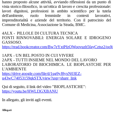
hanno proposto alcune attività, avviando riflessioni da un punto di
vista storico-filosofico, in un'ottica di lavoro e crescita professionale:
lavori dignitosi, professioni in ambito scientifico per la tutela
dell'ambiente, ruolo femminile in contesti lavorativi,
imprenditorialità e aziende del territorio. Con il patrocinio del
Comune di Medicina, Associazione la Strada, BMC.
4ALX - PILLOLE DI CULTURA TECNICA
FONTI RINNOVABILI: ENERGIA SOLARE E IDROGENO
GASSOSO.
https://read.bookcreator.com/Bw7eYxtPfzOWoovuzh5fayCztsz2/
1APX - UN BEL POSTO IN CUI VIVERE
2APX - TUTTI INSIEME NEL MONDO DEL LAVORO
LABORATORIO DI BIOCHIMICA. LE BIOPLASTCHE PER
L'AMBIENTE
https://drive.google.com/file/d/1ug9yJ8yxN03EZ-
u43wC74053159qkSTX/view?usp=share_link
Qui di seguito, il link del video "BIOPLASTICHE":
https://youtu.be/HWLI3GXBANU
In allegato, gli inviti agli eventi.
Allegati