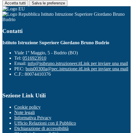
Accetta tutti
Salva le preferenze
Istituto Istruzione Superiore Giordano Bruno
Budrio
Contatti
Istituto Istruzione Superiore Giordano Bruno Budrio
Viale 1° Maggio, 5 - Budrio (BO)
Tel:
0516923910
Email:
info@isibruno.istruzioneer.it
Link per inviare una mail
PEC:
bois00300a@pec.istruzione.it
Link per inviare una mail
C.F.: 80074410376
Sezione Link Utili
Cookie policy
Note legali
Informativa Privacy
Ufficio Relazioni con il Pubblico
Dichiarazione di accessibilità