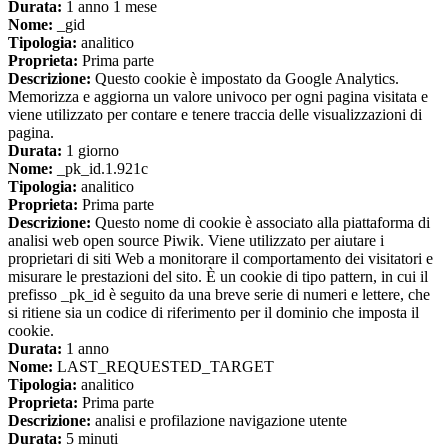
Durata:
1 anno 1 mese
Nome:
_gid
Tipologia:
analitico
Proprieta:
Prima parte
Descrizione:
Questo cookie è impostato da Google Analytics.
Memorizza e aggiorna un valore univoco per ogni pagina visitata e
viene utilizzato per contare e tenere traccia delle visualizzazioni di
pagina.
Durata:
1 giorno
Nome:
_pk_id.1.921c
Tipologia:
analitico
Proprieta:
Prima parte
Descrizione:
Questo nome di cookie è associato alla piattaforma di
analisi web open source Piwik. Viene utilizzato per aiutare i
proprietari di siti Web a monitorare il comportamento dei visitatori e
misurare le prestazioni del sito. È un cookie di tipo pattern, in cui il
prefisso _pk_id è seguito da una breve serie di numeri e lettere, che
si ritiene sia un codice di riferimento per il dominio che imposta il
cookie.
Durata:
1 anno
Nome:
LAST_REQUESTED_TARGET
Tipologia:
analitico
Proprieta:
Prima parte
Descrizione:
analisi e profilazione navigazione utente
Durata:
5 minuti