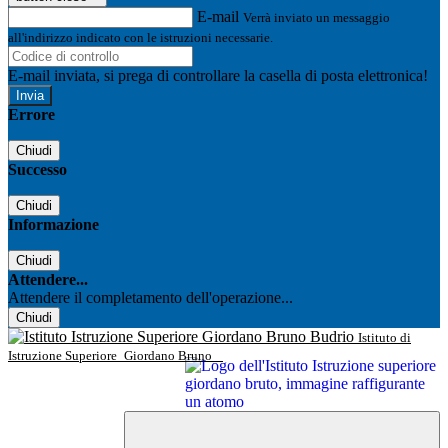
E-mail
Verrà inviato un messaggio
all'indirizzo indicato con le istruzioni necessarie.
E-mail inviata, si prega di controllare la casella di posta elettronica!
Errore
Chiudi
Successo
Chiudi
Informazione
Chiudi
Attendere...
Attendere il completamento dell'operazione...
Chiudi
Istituto di
Istruzione Superiore
Giordano Bruno