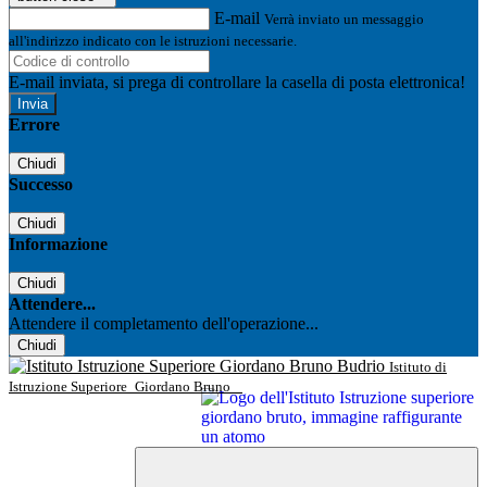
E-mail
Verrà inviato un messaggio
all'indirizzo indicato con le istruzioni necessarie.
E-mail inviata, si prega di controllare la casella di posta elettronica!
Errore
Chiudi
Successo
Chiudi
Informazione
Chiudi
Attendere...
Attendere il completamento dell'operazione...
Chiudi
Istituto di
Istruzione Superiore
Giordano Bruno