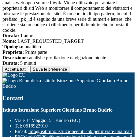
analisi web open source Piwik. Viene utilizzato per aiutare i
proprietari di siti Web a monitorare il comportamento dei visitatori e
misurare le prestazioni del sito. È un cookie di tipo pattern, in cui il
prefisso _pk_id è seguito da una breve serie di numeri e lettere, che
si ritiene sia un codice di riferimento per il dominio che imposta il
cookie.
Durata:
1 anno
Nome:
LAST_REQUESTED_TARGET
Tipologia:
analitico
Proprieta:
Prima parte
Descrizione:
analisi e profilazione navigazione utente
Durata:
5 minuti
Accetta tutti
Salva le preferenze
Istituto Istruzione Superiore Giordano Bruno
Budrio
Contatti
Istituto Istruzione Superiore Giordano Bruno Budrio
Viale 1° Maggio, 5 - Budrio (BO)
Tel:
0516923910
Email:
info@isibruno.istruzioneer.it
Link per inviare una mail
PEC:
bois00300a@pec.istruzione.it
Link per inviare una mail