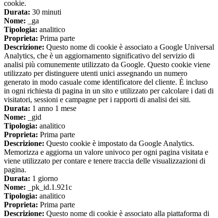
cookie.
Durata:
30 minuti
Nome:
_ga
Tipologia:
analitico
Proprieta:
Prima parte
Descrizione:
Questo nome di cookie è associato a Google Universal
Analytics, che è un aggiornamento significativo del servizio di
analisi più comunemente utilizzato da Google. Questo cookie viene
utilizzato per distinguere utenti unici assegnando un numero
generato in modo casuale come identificatore del cliente. È incluso
in ogni richiesta di pagina in un sito e utilizzato per calcolare i dati di
visitatori, sessioni e campagne per i rapporti di analisi dei siti.
Durata:
1 anno 1 mese
Nome:
_gid
Tipologia:
analitico
Proprieta:
Prima parte
Descrizione:
Questo cookie è impostato da Google Analytics.
Memorizza e aggiorna un valore univoco per ogni pagina visitata e
viene utilizzato per contare e tenere traccia delle visualizzazioni di
pagina.
Durata:
1 giorno
Nome:
_pk_id.1.921c
Tipologia:
analitico
Proprieta:
Prima parte
Descrizione:
Questo nome di cookie è associato alla piattaforma di