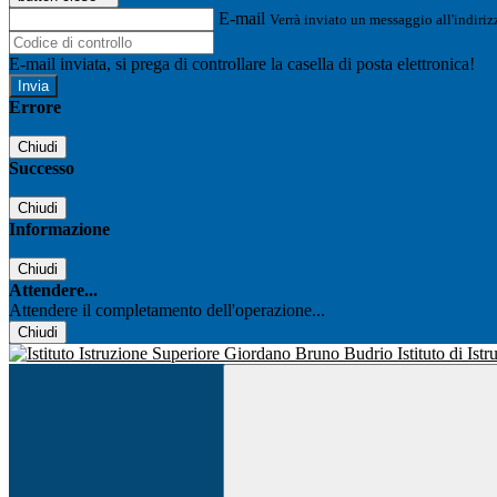
E-mail
Verrà inviato un messaggio all'indirizz
E-mail inviata, si prega di controllare la casella di posta elettronica!
Errore
Chiudi
Successo
Chiudi
Informazione
Chiudi
Attendere...
Attendere il completamento dell'operazione...
Chiudi
Istituto di Is