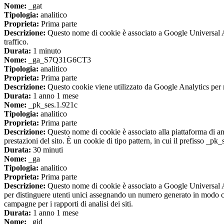
Nome:
_gat
Tipologia:
analitico
Proprieta:
Prima parte
Descrizione:
Questo nome di cookie è associato a Google Universal Anal
traffico.
Durata:
1 minuto
Nome:
_ga_S7Q31G6CT3
Tipologia:
analitico
Proprieta:
Prima parte
Descrizione:
Questo cookie viene utilizzato da Google Analytics per m
Durata:
1 anno 1 mese
Nome:
_pk_ses.1.921c
Tipologia:
analitico
Proprieta:
Prima parte
Descrizione:
Questo nome di cookie è associato alla piattaforma di ana
prestazioni del sito. È un cookie di tipo pattern, in cui il prefisso _pk
Durata:
30 minuti
Nome:
_ga
Tipologia:
analitico
Proprieta:
Prima parte
Descrizione:
Questo nome di cookie è associato a Google Universal An
per distinguere utenti unici assegnando un numero generato in modo casual
campagne per i rapporti di analisi dei siti.
Durata:
1 anno 1 mese
Nome:
_gid