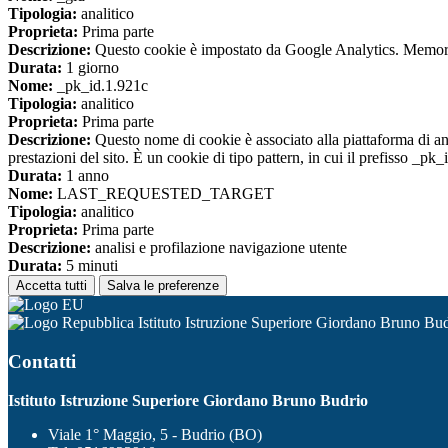
Tipologia:
analitico
Proprieta:
Prima parte
Descrizione:
Questo cookie è impostato da Google Analytics. Memorizza
Durata:
1 giorno
Nome:
_pk_id.1.921c
Tipologia:
analitico
Proprieta:
Prima parte
Descrizione:
Questo nome di cookie è associato alla piattaforma di ana
prestazioni del sito. È un cookie di tipo pattern, in cui il prefisso _pk
Durata:
1 anno
Nome:
LAST_REQUESTED_TARGET
Tipologia:
analitico
Proprieta:
Prima parte
Descrizione:
analisi e profilazione navigazione utente
Durata:
5 minuti
Accetta tutti
Salva le preferenze
Istituto Istruzione Superiore Giordano Bruno Bu
Contatti
Istituto Istruzione Superiore Giordano Bruno Budrio
Viale 1° Maggio, 5 - Budrio (BO)