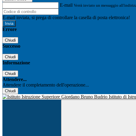
E-mail
Verrà inviato un messaggio all'indirizz
E-mail inviata, si prega di controllare la casella di posta elettronica!
Errore
Chiudi
Successo
Chiudi
Informazione
Chiudi
Attendere...
Attendere il completamento dell'operazione...
Chiudi
Istituto di Is