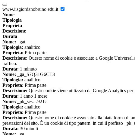
www.iisgiordanobruno.edu.it
Nome
Tipologia
Proprieta
Descrizione
Durata
Nome:
_gat
Tipologia:
analitico
Proprieta:
Prima parte
Descrizione:
Questo nome di cookie è associato a Google Universal Anal
traffico.
Durata:
1 minuto
Nome:
_ga_S7Q31G6CT3
Tipologia:
analitico
Proprieta:
Prima parte
Descrizione:
Questo cookie viene utilizzato da Google Analytics per m
Durata:
1 anno 1 mese
Nome:
_pk_ses.1.921c
Tipologia:
analitico
Proprieta:
Prima parte
Descrizione:
Questo nome di cookie è associato alla piattaforma di ana
prestazioni del sito. È un cookie di tipo pattern, in cui il prefisso _pk
Durata:
30 minuti
Nome:
_ga