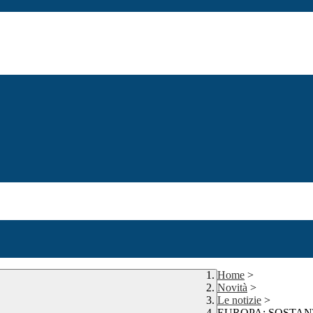
Home
>
Novità
>
Le notizie
>
EUROPA: SOSTANTIVO