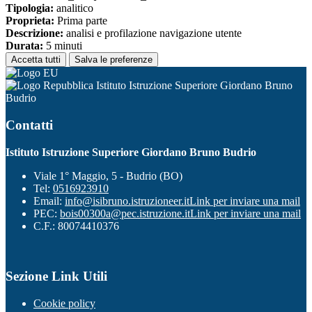
Tipologia:
analitico
Proprieta:
Prima parte
Descrizione:
analisi e profilazione navigazione utente
Durata:
5 minuti
Accetta tutti
Salva le preferenze
Istituto Istruzione Superiore Giordano Bruno
Budrio
Contatti
Istituto Istruzione Superiore Giordano Bruno Budrio
Viale 1° Maggio, 5 - Budrio (BO)
Tel:
0516923910
Email:
info@isibruno.istruzioneer.it
Link per inviare una mail
PEC:
bois00300a@pec.istruzione.it
Link per inviare una mail
C.F.: 80074410376
Sezione Link Utili
Cookie policy