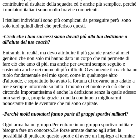
contribuire al risultato della squadra ed è anche più semplice, perchè
i nuotatori italiani sono molto bravi e competenti.
I risultati individuali sono più complicati da perseguire però sono
solo tuoi,quindi direi che preferisco questi.
-Credi che i tuoi successi siano dovuti più alla tua dedizione o
all’aiuto del tuo coach?
Entrambi in realtà, ma devo attribuire il più grande grazie ai miei
genitori che non solo mi hanno dato un corpo che mi permette di
fare ciò che amo di più, ma anche per avermi sempre seguito e
sostenuto anche nei momenti più difficili. Ovviamente il coach ha un
ruolo fondamentale nel mio sport, come in qualunque altro
d'altronde, e soprattutto ho avuto la fortuna di trovarne uno adatto a
me e sempre informato su tutto il mondo del nuoto e di ciò che ci
circonda.Importantissima è anche la dedizione senza la quale adesso
non sarei qua, propria grazie a quella continuo a migliorarmi
nonostante tutte le sventure che mi sono capitate.
-Perchè molti nuotatori fanno parte di gruppi sportivi militari?
Ogni arma ha un gruppo.Per entrare in un gruppo sportivo militare
bisogna fare un concorso.Le forze armate danno agli atleti la
possibilità di praticare questo sport e di avere un impiego al termine