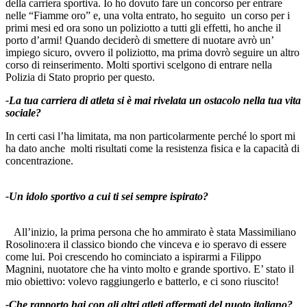
della carriera sportiva. Io ho dovuto fare un concorso per entrare
nelle “Fiamme oro” e, una volta entrato, ho seguito un corso per i
primi mesi ed ora sono un poliziotto a tutti gli effetti, ho anche il
porto d’armi! Quando deciderò di smettere di nuotare avrò un’
impiego sicuro, ovvero il poliziotto, ma prima dovrò seguire un altro
corso di reinserimento. Molti sportivi scelgono di entrare nella
Polizia di Stato proprio per questo.
-La tua carriera di atleta si è mai rivelata un ostacolo nella tua vita
sociale?
In certi casi l’ha limitata, ma non particolarmente perché lo sport mi
ha dato anche molti risultati come la resistenza fisica e la capacità di
concentrazione.
-Un idolo sportivo a cui ti sei sempre ispirato?
All’inizio, la prima persona che ho ammirato è stata Massimiliano
Rosolino:era il classico biondo che vinceva e io speravo di essere
come lui. Poi crescendo ho cominciato a ispirarmi a Filippo
Magnini, nuotatore che ha vinto molto e grande sportivo. E’ stato il
mio obiettivo: volevo raggiungerlo e batterlo, e ci sono riuscito!
-Che rapporto hai con gli altri atleti affermati del nuoto italiano?