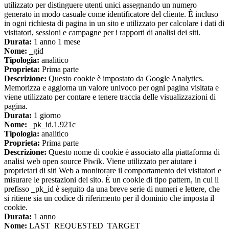
utilizzato per distinguere utenti unici assegnando un numero
generato in modo casuale come identificatore del cliente. È incluso
in ogni richiesta di pagina in un sito e utilizzato per calcolare i dati di
visitatori, sessioni e campagne per i rapporti di analisi dei siti.
Durata:
1 anno 1 mese
Nome:
_gid
Tipologia:
analitico
Proprieta:
Prima parte
Descrizione:
Questo cookie è impostato da Google Analytics.
Memorizza e aggiorna un valore univoco per ogni pagina visitata e
viene utilizzato per contare e tenere traccia delle visualizzazioni di
pagina.
Durata:
1 giorno
Nome:
_pk_id.1.921c
Tipologia:
analitico
Proprieta:
Prima parte
Descrizione:
Questo nome di cookie è associato alla piattaforma di
analisi web open source Piwik. Viene utilizzato per aiutare i
proprietari di siti Web a monitorare il comportamento dei visitatori e
misurare le prestazioni del sito. È un cookie di tipo pattern, in cui il
prefisso _pk_id è seguito da una breve serie di numeri e lettere, che
si ritiene sia un codice di riferimento per il dominio che imposta il
cookie.
Durata:
1 anno
Nome:
LAST_REQUESTED_TARGET