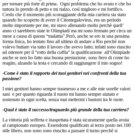
per tornare più forte di prima. Ogni problema che ho avuto e che ho
tuttora lo prendo di petto e mi rialzo, così miglioro e mi fortifico.
Credo che il momento più scoraggiante della mia carriera sia stato
quando ho scoperto di avere il Citomegalovirus, era un periodo
molto importante per me, mi stavo allenando molto perchè quell’
anno ci sarebbero state le Olimpiadi ma mi sono fermato per circa un
mese a causa di questa “malattia”.Però, anche se ero in una pessima
forma fisica, ho tentato fino all ultimo di andare a Rio perché non
volevo buttare via tutto il lavoro che avevo fatto; infatti sono riuscito
ad ottenere per il “rotto della cuffia” la qualificazione all’Olimpiade
anche se non ho fatto una buona prestazione, sono fiero di come ho
reagito, alzando la testa e cercando di raggiungere il mio sogno!
-Come è stato il rapporto dei tuoi genitori nei confronti della tua
passione?
I miei genitori hanno sempre trasmesso a me e alle mie sorelle valori
sani e per quanto riguarda il nuoto mi hanno sempre aiutato e
sostenuto in ogni scelta, senza mai mettermi i bastoni tra le ruote.
-Qual è stato il successo/traguardo più grande della tua carriera?
La vittoria più sofferta e inaspettata è stata sicuramente quella avuta
al campionato europeo. Essendomi qualificato al terzo posto nei 100
stile libero, non sono sono riuscito a passare il turno perchè si