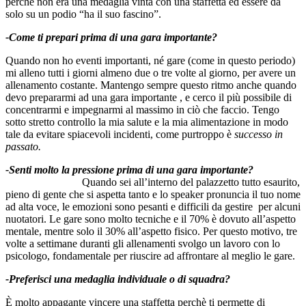
perché non era una medaglia vinta con una staffetta ed essere da
solo su un podio “ha il suo fascino”.
-Come ti prepari prima di una gara importante?
Quando non ho eventi importanti, né gare (come in questo periodo)
mi alleno tutti i giorni almeno due o tre volte al giorno, per avere un
allenamento costante. Mantengo sempre questo ritmo anche quando
devo prepararmi ad una gara importante , e cerco il più possibile di
concentrarmi e impegnarmi al massimo in ciò che faccio. Tengo
sotto stretto controllo la mia salute e la mia alimentazione in modo
tale da evitare spiacevoli incidenti, come purtroppo è
successo in
passato.
-Senti molto la pressione prima di una gara importante?
Quando sei all’interno del palazzetto tutto esaurito,
pieno di gente che si aspetta tanto e lo speaker pronuncia il tuo nome
ad alta voce, le emozioni sono pesanti e difficili da gestire per alcuni
nuotatori. Le gare sono molto tecniche e il 70% è dovuto all’aspetto
mentale, mentre solo il 30% all’aspetto fisico. Per questo motivo, tre
volte a settimane duranti gli allenamenti svolgo un lavoro con lo
psicologo, fondamentale per riuscire ad affrontare al meglio le gare.
-Preferisci una medaglia individuale o di squadra?
È molto appagante vincere una staffetta perchè ti permette di