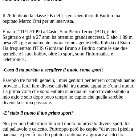
Il 26 febbraio la classe 2B del Liceo scientifico di Budrio ha
ospitato Marco Orsi per un'intervista.
È nato l’ 11/12/1990 a Castel San Pietro Terme (BO), è del
Sagittario e già a 27 anni ha ottenuto grandi successi. È alto 1,89 m,
pesa 89 kg e attualmente lavora come agente della Polizia di Stato.
Ha frequentato l'ITIS Giordano Bruno a Budrio come le sue due
gemelle e i suoi hobby, oltre lo sport, sono l'informatica e
l'elettronica.
-Cosa ti ha portato a scegliere il nuoto come sport
?
Essendo tre fratelli gemelli, i miei genitori per tenerci occupati hanno
provato a farci fare diverse attività: tra queste appunto c’era il nuoto.
La prima volta che sono entrato in acqua mi sono trovato subito a
mio agio e solo dopo poco tempo ho capito che quella sarebbe
diventata la mia passione.
-E’ stato il nuoto il tuo primo sport?
No, per non buttarmi subito sul nuoto ho provato diversi sport, tra
cui pallavolo e calcetto. Purtroppo però ho capito “di avere i piedi a
banana” e perciò non ho potuto continuare a giocare a calcetto.