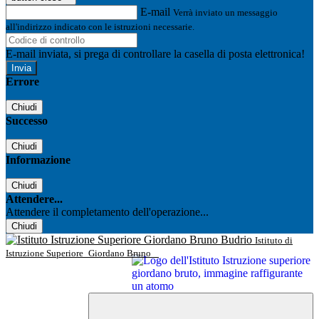
E-mail
Verrà inviato un messaggio
all'indirizzo indicato con le istruzioni necessarie.
E-mail inviata, si prega di controllare la casella di posta elettronica!
Errore
Chiudi
Successo
Chiudi
Informazione
Chiudi
Attendere...
Attendere il completamento dell'operazione...
Chiudi
Istituto di
Istruzione Superiore
Giordano Bruno