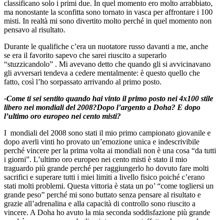
classificano solo i primi due. In quel momento ero molto arrabbiato,
ma nonostante la sconfitta sono tornato in vasca per affrontare i 100
misti. In realtà mi sono divertito molto perché in quel momento non
pensavo al risultato.
Durante le qualifiche c’era un nuotatore russo davanti a me, anche
se era il favorito sapevo che sarei riuscito a superarlo
“stuzzicandolo” . Mi avevano detto che quando gli si avvicinavano
gli avversari tendeva a cedere mentalmente: è questo quello che
fatto, così l’ho sorpassato arrivando al primo posto.
-Come ti sei sentito quando hai vinto il primo posto nei 4x100 stile
libero nei mondiali del 2008?Dopo l’argento a Doha? E dopo
l’ultimo oro europeo nei cento misti?
I mondiali del 2008 sono stati il mio primo campionato giovanile e
dopo averli vinti ho provato un’emozione unica e indescrivibile
perché vincere per la prima volta ai mondiali non è una cosa “da tutti
i giorni”. L’ultimo oro europeo nei cento misti è stato il mio
traguardo più grande perché per raggiungerlo ho dovuto fare molti
sacrifici e superare tutti i miei limiti a livello fisico poiché c’erano
stati molti problemi. Questa vittoria è stata un po’ “come togliersi un
grande peso” perché mi sono buttato senza pensare al risultato e
grazie all’adrenalina e alla capacità di controllo sono riuscito a
vincere. A Doha ho avuto la mia seconda soddisfazione più grande