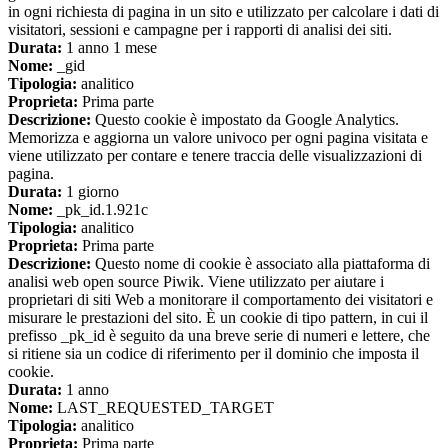
in ogni richiesta di pagina in un sito e utilizzato per calcolare i dati di
visitatori, sessioni e campagne per i rapporti di analisi dei siti.
Durata:
1 anno 1 mese
Nome:
_gid
Tipologia:
analitico
Proprieta:
Prima parte
Descrizione:
Questo cookie è impostato da Google Analytics.
Memorizza e aggiorna un valore univoco per ogni pagina visitata e
viene utilizzato per contare e tenere traccia delle visualizzazioni di
pagina.
Durata:
1 giorno
Nome:
_pk_id.1.921c
Tipologia:
analitico
Proprieta:
Prima parte
Descrizione:
Questo nome di cookie è associato alla piattaforma di
analisi web open source Piwik. Viene utilizzato per aiutare i
proprietari di siti Web a monitorare il comportamento dei visitatori e
misurare le prestazioni del sito. È un cookie di tipo pattern, in cui il
prefisso _pk_id è seguito da una breve serie di numeri e lettere, che
si ritiene sia un codice di riferimento per il dominio che imposta il
cookie.
Durata:
1 anno
Nome:
LAST_REQUESTED_TARGET
Tipologia:
analitico
Proprieta:
Prima parte