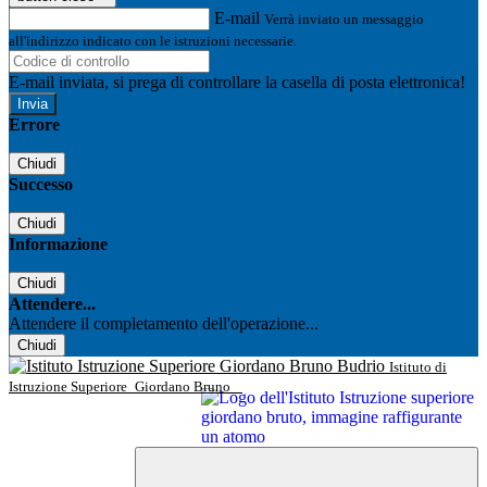
E-mail
Verrà inviato un messaggio
all'indirizzo indicato con le istruzioni necessarie.
E-mail inviata, si prega di controllare la casella di posta elettronica!
Errore
Chiudi
Successo
Chiudi
Informazione
Chiudi
Attendere...
Attendere il completamento dell'operazione...
Chiudi
Istituto di
Istruzione Superiore
Giordano Bruno