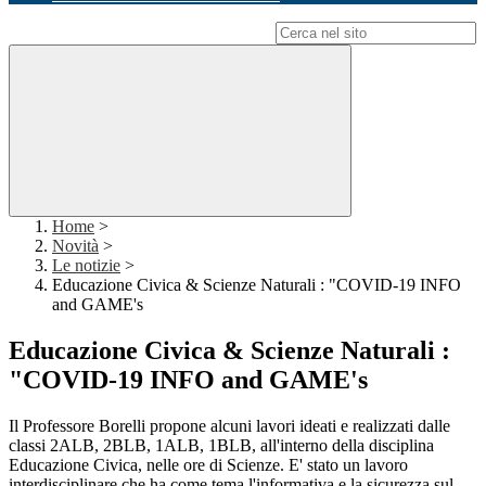
Campo di ricerca per le pagine del sito
Home
>
Novità
>
Le notizie
>
Educazione Civica & Scienze Naturali : "COVID-19 INFO
and GAME's
Educazione Civica & Scienze Naturali :
"COVID-19 INFO and GAME's
Il Professore Borelli propone alcuni lavori ideati e realizzati dalle
classi 2ALB, 2BLB, 1ALB, 1BLB, all'interno della disciplina
Educazione Civica, nelle ore di Scienze. E' stato un lavoro
interdisciplinare che ha come tema l'informativa e la sicurezza sul