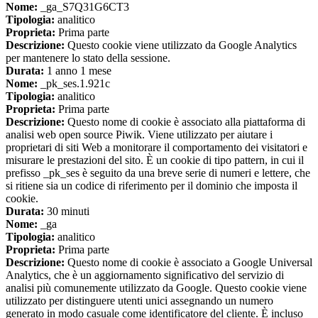
Nome:
_ga_S7Q31G6CT3
Tipologia:
analitico
Proprieta:
Prima parte
Descrizione:
Questo cookie viene utilizzato da Google Analytics
per mantenere lo stato della sessione.
Durata:
1 anno 1 mese
Nome:
_pk_ses.1.921c
Tipologia:
analitico
Proprieta:
Prima parte
Descrizione:
Questo nome di cookie è associato alla piattaforma di
analisi web open source Piwik. Viene utilizzato per aiutare i
proprietari di siti Web a monitorare il comportamento dei visitatori e
misurare le prestazioni del sito. È un cookie di tipo pattern, in cui il
prefisso _pk_ses è seguito da una breve serie di numeri e lettere, che
si ritiene sia un codice di riferimento per il dominio che imposta il
cookie.
Durata:
30 minuti
Nome:
_ga
Tipologia:
analitico
Proprieta:
Prima parte
Descrizione:
Questo nome di cookie è associato a Google Universal
Analytics, che è un aggiornamento significativo del servizio di
analisi più comunemente utilizzato da Google. Questo cookie viene
utilizzato per distinguere utenti unici assegnando un numero
generato in modo casuale come identificatore del cliente. È incluso