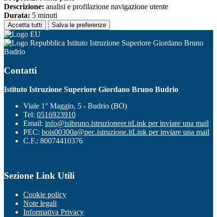
Descrizione:
analisi e profilazione navigazione utente
Durata:
5 minuti
Accetta tutti
Salva le preferenze
Istituto Istruzione Superiore Giordano Bruno
Budrio
Contatti
Istituto Istruzione Superiore Giordano Bruno Budrio
Viale 1° Maggio, 5 - Budrio (BO)
Tel:
0516923910
Email:
info@isibruno.istruzioneer.it
Link per inviare una mail
PEC:
bois00300a@pec.istruzione.it
Link per inviare una mail
C.F.: 80074410376
Sezione Link Utili
Cookie policy
Note legali
Informativa Privacy