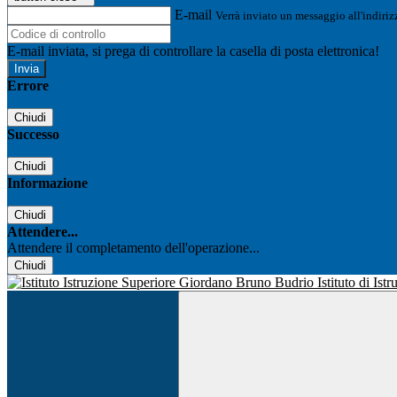
E-mail
Verrà inviato un messaggio all'indirizz
E-mail inviata, si prega di controllare la casella di posta elettronica!
Errore
Chiudi
Successo
Chiudi
Informazione
Chiudi
Attendere...
Attendere il completamento dell'operazione...
Chiudi
Istituto di Is