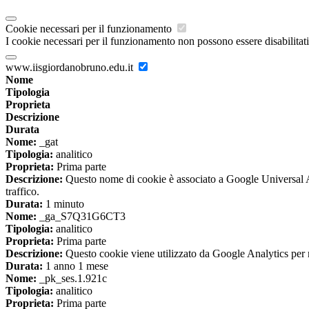
Cookie necessari per il funzionamento
I cookie necessari per il funzionamento non possono essere disabilitati.
www.iisgiordanobruno.edu.it
Nome
Tipologia
Proprieta
Descrizione
Durata
Nome:
_gat
Tipologia:
analitico
Proprieta:
Prima parte
Descrizione:
Questo nome di cookie è associato a Google Universal Anal
traffico.
Durata:
1 minuto
Nome:
_ga_S7Q31G6CT3
Tipologia:
analitico
Proprieta:
Prima parte
Descrizione:
Questo cookie viene utilizzato da Google Analytics per m
Durata:
1 anno 1 mese
Nome:
_pk_ses.1.921c
Tipologia:
analitico
Proprieta:
Prima parte