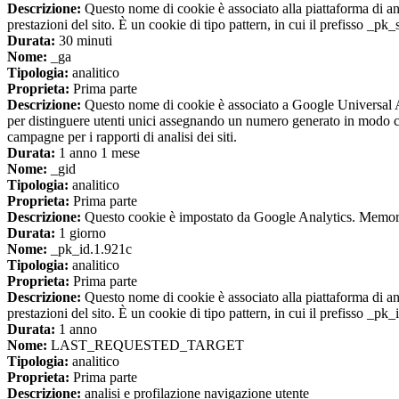
Descrizione:
Questo nome di cookie è associato alla piattaforma di ana
prestazioni del sito. È un cookie di tipo pattern, in cui il prefisso _pk
Durata:
30 minuti
Nome:
_ga
Tipologia:
analitico
Proprieta:
Prima parte
Descrizione:
Questo nome di cookie è associato a Google Universal An
per distinguere utenti unici assegnando un numero generato in modo casual
campagne per i rapporti di analisi dei siti.
Durata:
1 anno 1 mese
Nome:
_gid
Tipologia:
analitico
Proprieta:
Prima parte
Descrizione:
Questo cookie è impostato da Google Analytics. Memorizza
Durata:
1 giorno
Nome:
_pk_id.1.921c
Tipologia:
analitico
Proprieta:
Prima parte
Descrizione:
Questo nome di cookie è associato alla piattaforma di ana
prestazioni del sito. È un cookie di tipo pattern, in cui il prefisso _pk
Durata:
1 anno
Nome:
LAST_REQUESTED_TARGET
Tipologia:
analitico
Proprieta:
Prima parte
Descrizione:
analisi e profilazione navigazione utente