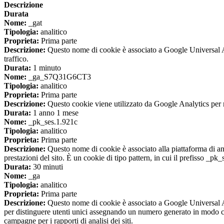
Descrizione
Durata
Nome:
_gat
Tipologia:
analitico
Proprieta:
Prima parte
Descrizione:
Questo nome di cookie è associato a Google Universal Anal
traffico.
Durata:
1 minuto
Nome:
_ga_S7Q31G6CT3
Tipologia:
analitico
Proprieta:
Prima parte
Descrizione:
Questo cookie viene utilizzato da Google Analytics per m
Durata:
1 anno 1 mese
Nome:
_pk_ses.1.921c
Tipologia:
analitico
Proprieta:
Prima parte
Descrizione:
Questo nome di cookie è associato alla piattaforma di ana
prestazioni del sito. È un cookie di tipo pattern, in cui il prefisso _pk
Durata:
30 minuti
Nome:
_ga
Tipologia:
analitico
Proprieta:
Prima parte
Descrizione:
Questo nome di cookie è associato a Google Universal An
per distinguere utenti unici assegnando un numero generato in modo casual
campagne per i rapporti di analisi dei siti.