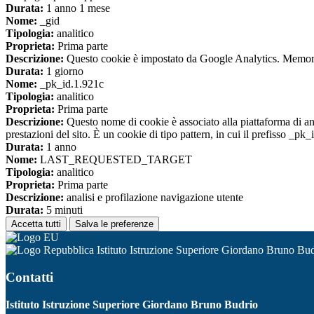
Durata:
1 anno 1 mese
Nome:
_gid
Tipologia:
analitico
Proprieta:
Prima parte
Descrizione:
Questo cookie è impostato da Google Analytics. Memorizza
Durata:
1 giorno
Nome:
_pk_id.1.921c
Tipologia:
analitico
Proprieta:
Prima parte
Descrizione:
Questo nome di cookie è associato alla piattaforma di ana
prestazioni del sito. È un cookie di tipo pattern, in cui il prefisso _pk
Durata:
1 anno
Nome:
LAST_REQUESTED_TARGET
Tipologia:
analitico
Proprieta:
Prima parte
Descrizione:
analisi e profilazione navigazione utente
Durata:
5 minuti
Accetta tutti
Salva le preferenze
Istituto Istruzione Superiore Giordano Bruno Bu
Contatti
Istituto Istruzione Superiore Giordano Bruno Budrio