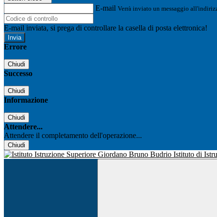
E-mail
Verrà inviato un messaggio all'indirizz
E-mail inviata, si prega di controllare la casella di posta elettronica!
Errore
Chiudi
Successo
Chiudi
Informazione
Chiudi
Attendere...
Attendere il completamento dell'operazione...
Chiudi
Istituto di Is