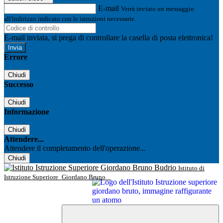
E-mail
Verrà inviato un messaggio
all'indirizzo indicato con le istruzioni necessarie.
E-mail inviata, si prega di controllare la casella di posta elettronica!
Errore
Chiudi
Successo
Chiudi
Informazione
Chiudi
Attendere...
Attendere il completamento dell'operazione...
Chiudi
Istituto di
Istruzione Superiore
Giordano Bruno