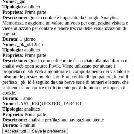
Nome:
_gid
Tipologia:
analitico
Proprieta:
Prima parte
Descrizione:
Questo cookie è impostato da Google Analytics.
Memorizza e aggiorna un valore univoco per ogni pagina visitata e
viene utilizzato per contare e tenere traccia delle visualizzazioni di
pagina.
Durata:
1 giorno
Nome:
_pk_id.1.921c
Tipologia:
analitico
Proprieta:
Prima parte
Descrizione:
Questo nome di cookie è associato alla piattaforma di
analisi web open source Piwik. Viene utilizzato per aiutare i
proprietari di siti Web a monitorare il comportamento dei visitatori e
misurare le prestazioni del sito. È un cookie di tipo pattern, in cui il
prefisso _pk_id è seguito da una breve serie di numeri e lettere, che
si ritiene sia un codice di riferimento per il dominio che imposta il
cookie.
Durata:
1 anno
Nome:
LAST_REQUESTED_TARGET
Tipologia:
analitico
Proprieta:
Prima parte
Descrizione:
analisi e profilazione navigazione utente
Durata:
5 minuti
Accetta tutti
Salva le preferenze