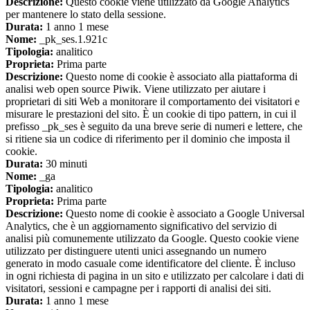
Descrizione:
Questo cookie viene utilizzato da Google Analytics
per mantenere lo stato della sessione.
Durata:
1 anno 1 mese
Nome:
_pk_ses.1.921c
Tipologia:
analitico
Proprieta:
Prima parte
Descrizione:
Questo nome di cookie è associato alla piattaforma di
analisi web open source Piwik. Viene utilizzato per aiutare i
proprietari di siti Web a monitorare il comportamento dei visitatori e
misurare le prestazioni del sito. È un cookie di tipo pattern, in cui il
prefisso _pk_ses è seguito da una breve serie di numeri e lettere, che
si ritiene sia un codice di riferimento per il dominio che imposta il
cookie.
Durata:
30 minuti
Nome:
_ga
Tipologia:
analitico
Proprieta:
Prima parte
Descrizione:
Questo nome di cookie è associato a Google Universal
Analytics, che è un aggiornamento significativo del servizio di
analisi più comunemente utilizzato da Google. Questo cookie viene
utilizzato per distinguere utenti unici assegnando un numero
generato in modo casuale come identificatore del cliente. È incluso
in ogni richiesta di pagina in un sito e utilizzato per calcolare i dati di
visitatori, sessioni e campagne per i rapporti di analisi dei siti.
Durata:
1 anno 1 mese