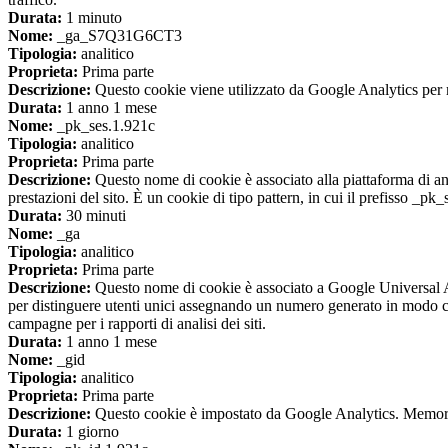
Durata:
1 minuto
Nome:
_ga_S7Q31G6CT3
Tipologia:
analitico
Proprieta:
Prima parte
Descrizione:
Questo cookie viene utilizzato da Google Analytics per m
Durata:
1 anno 1 mese
Nome:
_pk_ses.1.921c
Tipologia:
analitico
Proprieta:
Prima parte
Descrizione:
Questo nome di cookie è associato alla piattaforma di ana
prestazioni del sito. È un cookie di tipo pattern, in cui il prefisso _pk
Durata:
30 minuti
Nome:
_ga
Tipologia:
analitico
Proprieta:
Prima parte
Descrizione:
Questo nome di cookie è associato a Google Universal An
per distinguere utenti unici assegnando un numero generato in modo casual
campagne per i rapporti di analisi dei siti.
Durata:
1 anno 1 mese
Nome:
_gid
Tipologia:
analitico
Proprieta:
Prima parte
Descrizione:
Questo cookie è impostato da Google Analytics. Memorizza
Durata:
1 giorno