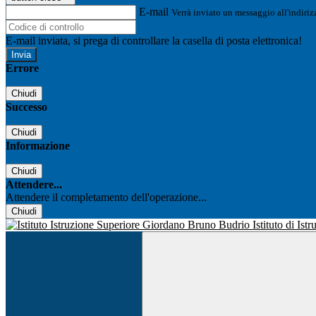
E-mail
Verrà inviato un messaggio all'indirizz
E-mail inviata, si prega di controllare la casella di posta elettronica!
Errore
Chiudi
Successo
Chiudi
Informazione
Chiudi
Attendere...
Attendere il completamento dell'operazione...
Chiudi
Istituto di Is