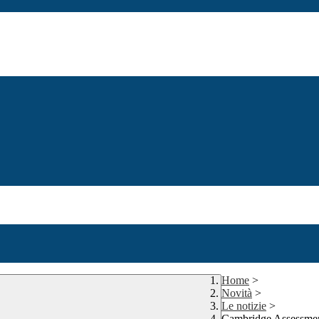
Home
>
Novità
>
Le notizie
>
Cambridge Assessmen