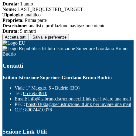
Durata:
1 anno
Nome:
LAST_REQUESTED_TARGET
Tipologia:
analitico
Proprieta:
Prima parte
Descrizione:
analisi e profilazione navigazione utente
Durata:
5 minuti
Accetta tutti
Salva le preferenze
Istituto Istruzione Superiore Giordano Bruno
Budrio
Contatti
Istituto Istruzione Superiore Giordano Bruno Budrio
Viale 1° Maggio, 5 - Budrio (BO)
Tel:
0516923910
Email:
info@isibruno.istruzioneer.it
Link per inviare una mail
PEC:
bois00300a@pec.istruzione.it
Link per inviare una mail
C.F.: 80074410376
Sezione Link Utili