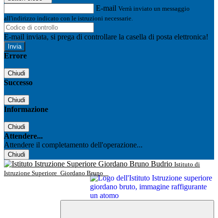
E-mail
Verrà inviato un messaggio
all'indirizzo indicato con le istruzioni necessarie.
E-mail inviata, si prega di controllare la casella di posta elettronica!
Errore
Chiudi
Successo
Chiudi
Informazione
Chiudi
Attendere...
Attendere il completamento dell'operazione...
Chiudi
Istituto di
Istruzione Superiore
Giordano Bruno