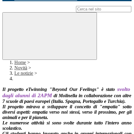
Campo di ricerca per le pagine del sito
Home
>
Novità
>
Le notizie
>
svolto
Il progetto eTwinning "Beyond Our Feelings" è
stato
dagli alunni di 2APM
di Molinella in collaborazione con altre
7 scuole di paesi europei (Italia. Spagna, Portogallo e Turchia).
Il progetto mirava a sviluppare il concetto di "empatia" sotto
diversi aspetti: empatia verso noi stessi, verso il prossimo, per gli
animali e per il pianeta.
Le numerose attività si sono svolte durante tutto l'intero anno
scolastico.
Gli studenti hanno lavorato anche in gruppi internazionali con