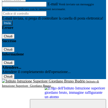
E-mail
Verrà inviato un messaggio
all'indirizzo indicato con le istruzioni necessarie.
E-mail inviata, si prega di controllare la casella di posta elettronica!
Errore
Chiudi
Successo
Chiudi
Informazione
Chiudi
Attendere...
Attendere il completamento dell'operazione...
Chiudi
Istituto di
Istruzione Superiore
Giordano Bruno