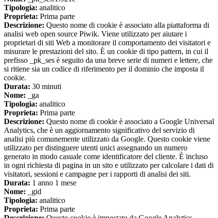
Tipologia:
analitico
Proprieta:
Prima parte
Descrizione:
Questo nome di cookie è associato alla piattaforma di
analisi web open source Piwik. Viene utilizzato per aiutare i
proprietari di siti Web a monitorare il comportamento dei visitatori e
misurare le prestazioni del sito. È un cookie di tipo pattern, in cui il
prefisso _pk_ses è seguito da una breve serie di numeri e lettere, che
si ritiene sia un codice di riferimento per il dominio che imposta il
cookie.
Durata:
30 minuti
Nome:
_ga
Tipologia:
analitico
Proprieta:
Prima parte
Descrizione:
Questo nome di cookie è associato a Google Universal
Analytics, che è un aggiornamento significativo del servizio di
analisi più comunemente utilizzato da Google. Questo cookie viene
utilizzato per distinguere utenti unici assegnando un numero
generato in modo casuale come identificatore del cliente. È incluso
in ogni richiesta di pagina in un sito e utilizzato per calcolare i dati di
visitatori, sessioni e campagne per i rapporti di analisi dei siti.
Durata:
1 anno 1 mese
Nome:
_gid
Tipologia:
analitico
Proprieta:
Prima parte
Descrizione:
Questo cookie è impostato da Google Analytics.