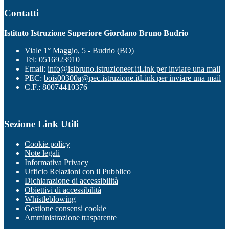
Contatti
Istituto Istruzione Superiore Giordano Bruno Budrio
Viale 1° Maggio, 5 - Budrio (BO)
Tel:
0516923910
Email:
info@isibruno.istruzioneer.it
Link per inviare una mail
PEC:
bois00300a@pec.istruzione.it
Link per inviare una mail
C.F.: 80074410376
Sezione Link Utili
Cookie policy
Note legali
Informativa Privacy
Ufficio Relazioni con il Pubblico
Dichiarazione di accessibilità
Obiettivi di accessibilità
Whistleblowing
Gestione consensi cookie
Amministrazione trasparente