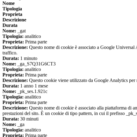
Nome
Tipologia
Proprieta
Descrizione
Durata
Nome:
_gat
Tipologia:
analitico
Proprieta:
Prima parte
Descrizione:
Questo nome di cookie è associato a Google Universal Anal
traffico.
Durata:
1 minuto
Nome:
_ga_S7Q31G6CT3
Tipologia:
analitico
Proprieta:
Prima parte
Descrizione:
Questo cookie viene utilizzato da Google Analytics per m
Durata:
1 anno 1 mese
Nome:
_pk_ses.1.921c
Tipologia:
analitico
Proprieta:
Prima parte
Descrizione:
Questo nome di cookie è associato alla piattaforma di ana
prestazioni del sito. È un cookie di tipo pattern, in cui il prefisso _pk
Durata:
30 minuti
Nome:
_ga
Tipologia:
analitico
Proprieta:
Prima parte