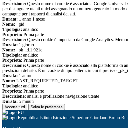
Descrizione:
Questo nome di cookie è associato a Google Universal An
per distinguere utenti unici assegnando un numero generato in modo casual
campagne per i rapporti di analisi dei siti.
Durata:
1 anno 1 mese
Nome:
_gid
Tipologia:
analitico
Proprieta:
Prima parte
Descrizione:
Questo cookie è impostato da Google Analytics. Memorizza
Durata:
1 giorno
Nome:
_pk_id.1.921c
Tipologia:
analitico
Proprieta:
Prima parte
Descrizione:
Questo nome di cookie è associato alla piattaforma di ana
prestazioni del sito. È un cookie di tipo pattern, in cui il prefisso _pk
Durata:
1 anno
Nome:
LAST_REQUESTED_TARGET
Tipologia:
analitico
Proprieta:
Prima parte
Descrizione:
analisi e profilazione navigazione utente
Durata:
5 minuti
Accetta tutti
Salva le preferenze
Istituto Istruzione Superiore Giordano Bruno Bu