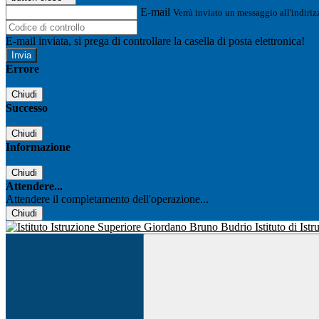
E-mail
Verrà inviato un messaggio all'indirizz
E-mail inviata, si prega di controllare la casella di posta elettronica!
Errore
Chiudi
Successo
Chiudi
Informazione
Chiudi
Attendere...
Attendere il completamento dell'operazione...
Chiudi
Istituto di Is