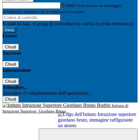
E-mail
Verrà inviato un messaggio
all'indirizzo indicato con le istruzioni necessarie.
E-mail inviata, si prega di controllare la casella di posta elettronica!
Errore
Chiudi
Successo
Chiudi
Informazione
Chiudi
Attendere...
Attendere il completamento dell'operazione...
Chiudi
Istituto di
Istruzione Superiore
Giordano Bruno