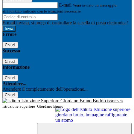
E-mail
Verrà inviato un messaggio
all'indirizzo indicato con le istruzioni necessarie.
E-mail inviata, si prega di controllare la casella di posta elettronica!
Errore
Chiudi
Successo
Chiudi
Informazione
Chiudi
Attendere...
Attendere il completamento dell'operazione...
Chiudi
Istituto di
Istruzione Superiore
Giordano Bruno