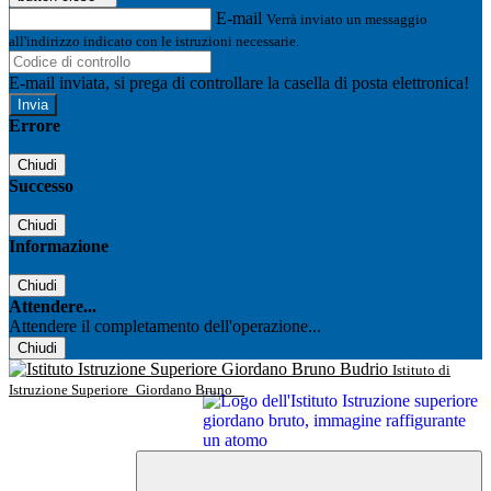
E-mail
Verrà inviato un messaggio
all'indirizzo indicato con le istruzioni necessarie.
E-mail inviata, si prega di controllare la casella di posta elettronica!
Errore
Chiudi
Successo
Chiudi
Informazione
Chiudi
Attendere...
Attendere il completamento dell'operazione...
Chiudi
Istituto di
Istruzione Superiore
Giordano Bruno