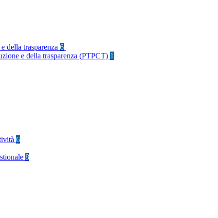
 e della trasparenza
6
rruzione e della trasparenza (PTPCT)
1
tività
6
stionale
8