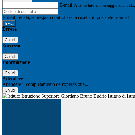
E-mail
Verrà inviato un messaggio all'indirizz
E-mail inviata, si prega di controllare la casella di posta elettronica!
Errore
Chiudi
Successo
Chiudi
Informazione
Chiudi
Attendere...
Attendere il completamento dell'operazione...
Chiudi
Istituto di Is