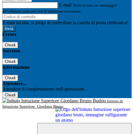
E-mail
Verrà inviato un messaggio
all'indirizzo indicato con le istruzioni necessarie.
E-mail inviata, si prega di controllare la casella di posta elettronica!
Errore
Chiudi
Successo
Chiudi
Informazione
Chiudi
Attendere...
Attendere il completamento dell'operazione...
Chiudi
Istituto di
Istruzione Superiore
Giordano Bruno