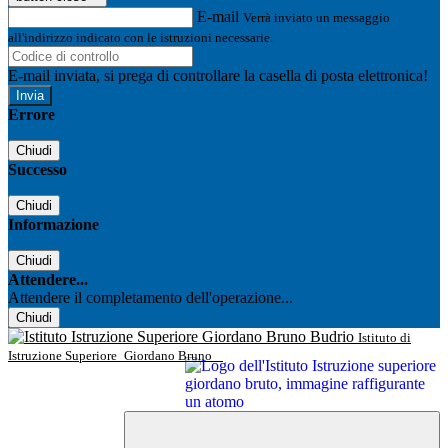
E-mail
Verrà inviato un messaggio
all'indirizzo indicato con le istruzioni necessarie.
E-mail inviata, si prega di controllare la casella di posta elettronica!
Errore
Chiudi
Successo
Chiudi
Informazione
Chiudi
Attendere...
Attendere il completamento dell'operazione...
Chiudi
Istituto di
Istruzione Superiore
Giordano Bruno