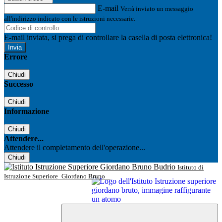
E-mail
Verrà inviato un messaggio
all'indirizzo indicato con le istruzioni necessarie.
E-mail inviata, si prega di controllare la casella di posta elettronica!
Errore
Chiudi
Successo
Chiudi
Informazione
Chiudi
Attendere...
Attendere il completamento dell'operazione...
Chiudi
Istituto di
Istruzione Superiore
Giordano Bruno