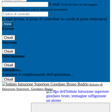
E-mail
Verrà inviato un messaggio
all'indirizzo indicato con le istruzioni necessarie.
E-mail inviata, si prega di controllare la casella di posta elettronica!
Errore
Chiudi
Successo
Chiudi
Informazione
Chiudi
Attendere...
Attendere il completamento dell'operazione...
Chiudi
Istituto di
Istruzione Superiore
Giordano Bruno