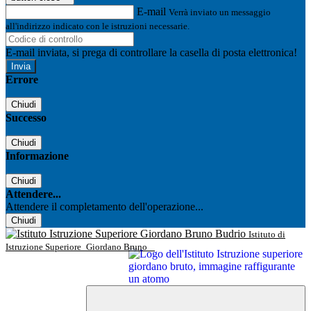
E-mail
Verrà inviato un messaggio
all'indirizzo indicato con le istruzioni necessarie.
E-mail inviata, si prega di controllare la casella di posta elettronica!
Errore
Chiudi
Successo
Chiudi
Informazione
Chiudi
Attendere...
Attendere il completamento dell'operazione...
Chiudi
Istituto di
Istruzione Superiore
Giordano Bruno