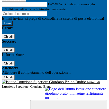
E-mail
Verrà inviato un messaggio
all'indirizzo indicato con le istruzioni necessarie.
E-mail inviata, si prega di controllare la casella di posta elettronica!
Errore
Chiudi
Successo
Chiudi
Informazione
Chiudi
Attendere...
Attendere il completamento dell'operazione...
Chiudi
Istituto di
Istruzione Superiore
Giordano Bruno