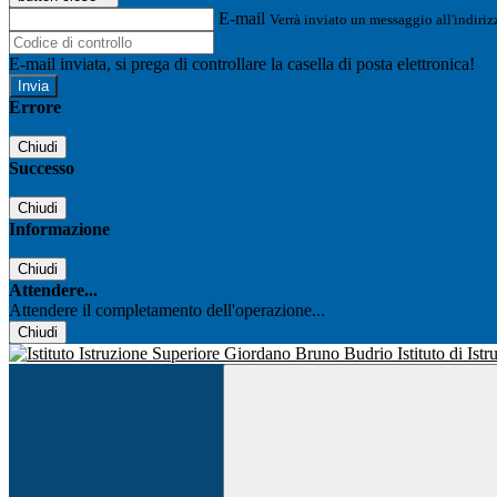
E-mail
Verrà inviato un messaggio all'indirizz
E-mail inviata, si prega di controllare la casella di posta elettronica!
Errore
Chiudi
Successo
Chiudi
Informazione
Chiudi
Attendere...
Attendere il completamento dell'operazione...
Chiudi
Istituto di Is