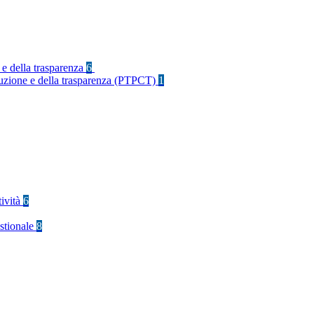
 e della trasparenza
6
rruzione e della trasparenza (PTPCT)
1
tività
6
stionale
8