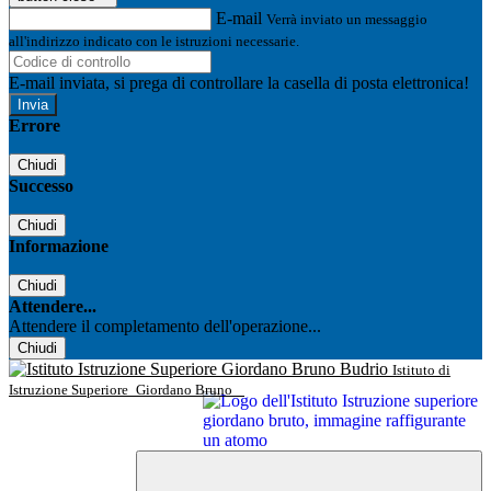
E-mail
Verrà inviato un messaggio
all'indirizzo indicato con le istruzioni necessarie.
E-mail inviata, si prega di controllare la casella di posta elettronica!
Errore
Chiudi
Successo
Chiudi
Informazione
Chiudi
Attendere...
Attendere il completamento dell'operazione...
Chiudi
Istituto di
Istruzione Superiore
Giordano Bruno