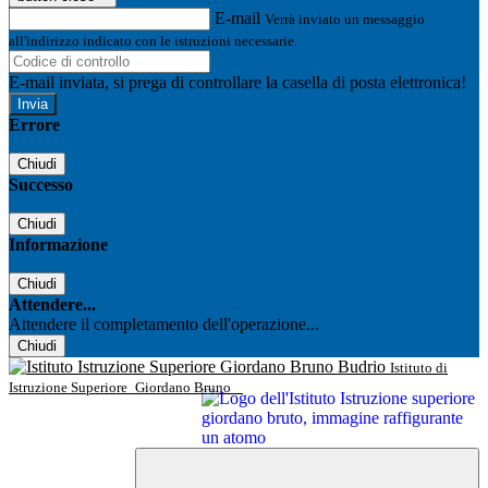
E-mail
Verrà inviato un messaggio
all'indirizzo indicato con le istruzioni necessarie.
E-mail inviata, si prega di controllare la casella di posta elettronica!
Errore
Chiudi
Successo
Chiudi
Informazione
Chiudi
Attendere...
Attendere il completamento dell'operazione...
Chiudi
Istituto di
Istruzione Superiore
Giordano Bruno