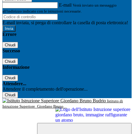
E-mail
Verrà inviato un messaggio
all'indirizzo indicato con le istruzioni necessarie.
E-mail inviata, si prega di controllare la casella di posta elettronica!
Errore
Chiudi
Successo
Chiudi
Informazione
Chiudi
Attendere...
Attendere il completamento dell'operazione...
Chiudi
Istituto di
Istruzione Superiore
Giordano Bruno