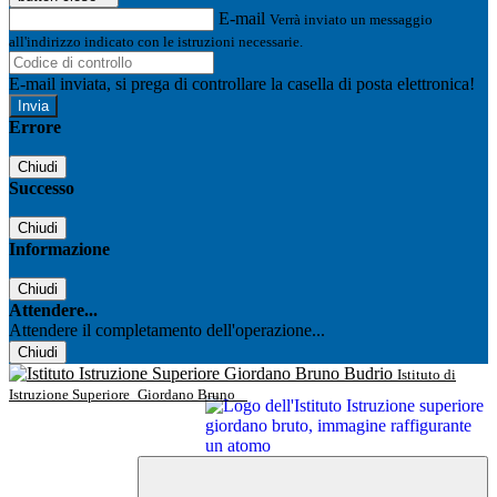
E-mail
Verrà inviato un messaggio
all'indirizzo indicato con le istruzioni necessarie.
E-mail inviata, si prega di controllare la casella di posta elettronica!
Errore
Chiudi
Successo
Chiudi
Informazione
Chiudi
Attendere...
Attendere il completamento dell'operazione...
Chiudi
Istituto di
Istruzione Superiore
Giordano Bruno