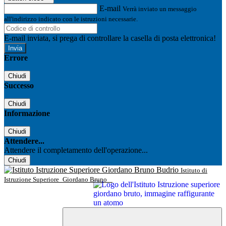
E-mail
Verrà inviato un messaggio
all'indirizzo indicato con le istruzioni necessarie.
E-mail inviata, si prega di controllare la casella di posta elettronica!
Errore
Chiudi
Successo
Chiudi
Informazione
Chiudi
Attendere...
Attendere il completamento dell'operazione...
Chiudi
Istituto di
Istruzione Superiore
Giordano Bruno