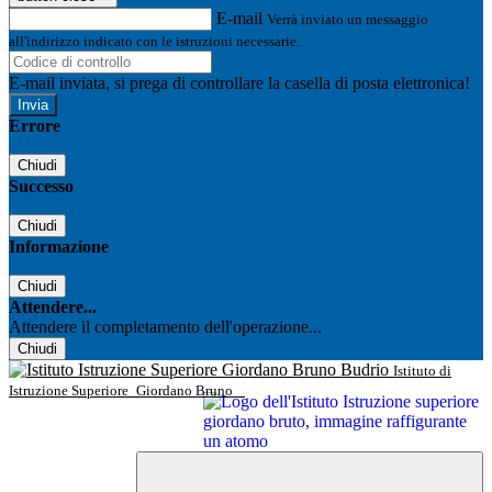
E-mail
Verrà inviato un messaggio
all'indirizzo indicato con le istruzioni necessarie.
E-mail inviata, si prega di controllare la casella di posta elettronica!
Errore
Chiudi
Successo
Chiudi
Informazione
Chiudi
Attendere...
Attendere il completamento dell'operazione...
Chiudi
Istituto di
Istruzione Superiore
Giordano Bruno