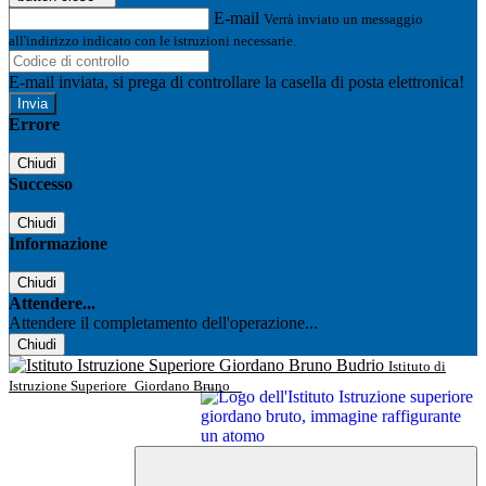
E-mail
Verrà inviato un messaggio
all'indirizzo indicato con le istruzioni necessarie.
E-mail inviata, si prega di controllare la casella di posta elettronica!
Errore
Chiudi
Successo
Chiudi
Informazione
Chiudi
Attendere...
Attendere il completamento dell'operazione...
Chiudi
Istituto di
Istruzione Superiore
Giordano Bruno