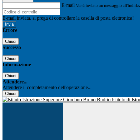
E-mail
Verrà inviato un messaggio all'indirizz
E-mail inviata, si prega di controllare la casella di posta elettronica!
Errore
Chiudi
Successo
Chiudi
Informazione
Chiudi
Attendere...
Attendere il completamento dell'operazione...
Chiudi
Istituto di Is