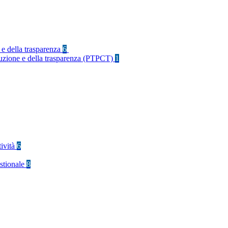
 e della trasparenza
6
rruzione e della trasparenza (PTPCT)
1
tività
6
stionale
8