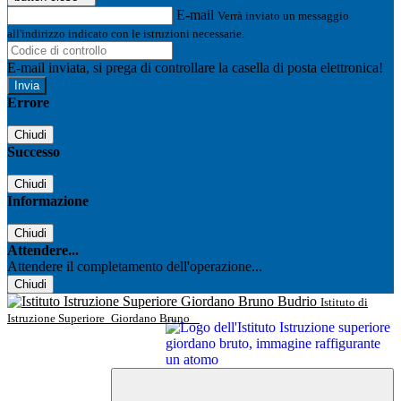
E-mail
Verrà inviato un messaggio
all'indirizzo indicato con le istruzioni necessarie.
E-mail inviata, si prega di controllare la casella di posta elettronica!
Errore
Chiudi
Successo
Chiudi
Informazione
Chiudi
Attendere...
Attendere il completamento dell'operazione...
Chiudi
Istituto di
Istruzione Superiore
Giordano Bruno