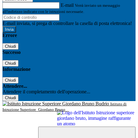
E-mail
Verrà inviato un messaggio
all'indirizzo indicato con le istruzioni necessarie.
E-mail inviata, si prega di controllare la casella di posta elettronica!
Errore
Chiudi
Successo
Chiudi
Informazione
Chiudi
Attendere...
Attendere il completamento dell'operazione...
Chiudi
Istituto di
Istruzione Superiore
Giordano Bruno