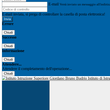
E-mail
Verrà inviato un messaggio all'indirizz
E-mail inviata, si prega di controllare la casella di posta elettronica!
Errore
Chiudi
Successo
Chiudi
Informazione
Chiudi
Attendere...
Attendere il completamento dell'operazione...
Chiudi
Istituto di Is