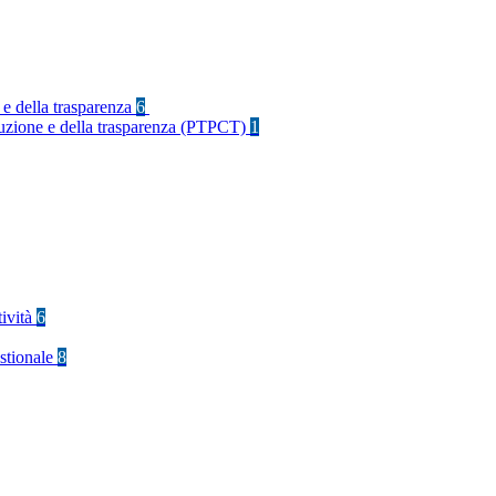
 e della trasparenza
6
rruzione e della trasparenza (PTPCT)
1
tività
6
stionale
8