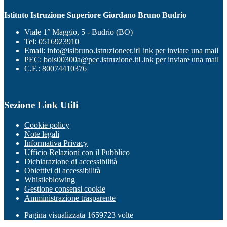
Istituto Istruzione Superiore Giordano Bruno Budrio
Viale 1° Maggio, 5 - Budrio (BO)
Tel:
0516923910
Email:
info@isibruno.istruzioneer.it
Link per inviare una mail
PEC:
bois00300a@pec.istruzione.it
Link per inviare una mail
C.F.: 80074410376
Sezione Link Utili
Cookie policy
Note legali
Informativa Privacy
Ufficio Relazioni con il Pubblico
Dichiarazione di accessibilità
Obiettivi di accessibilità
Whistleblowing
Gestione consensi cookie
Amministrazione trasparente
Pagina visualizzata
1659723
volte