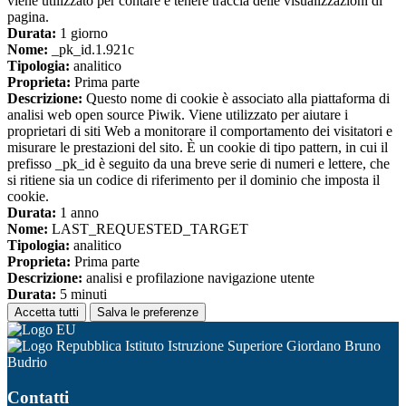
viene utilizzato per contare e tenere traccia delle visualizzazioni di
pagina.
Durata:
1 giorno
Nome:
_pk_id.1.921c
Tipologia:
analitico
Proprieta:
Prima parte
Descrizione:
Questo nome di cookie è associato alla piattaforma di
analisi web open source Piwik. Viene utilizzato per aiutare i
proprietari di siti Web a monitorare il comportamento dei visitatori e
misurare le prestazioni del sito. È un cookie di tipo pattern, in cui il
prefisso _pk_id è seguito da una breve serie di numeri e lettere, che
si ritiene sia un codice di riferimento per il dominio che imposta il
cookie.
Durata:
1 anno
Nome:
LAST_REQUESTED_TARGET
Tipologia:
analitico
Proprieta:
Prima parte
Descrizione:
analisi e profilazione navigazione utente
Durata:
5 minuti
Accetta tutti
Salva le preferenze
Istituto Istruzione Superiore Giordano Bruno
Budrio
Contatti