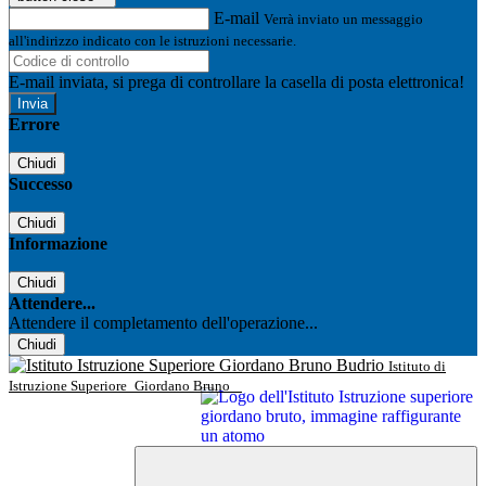
E-mail
Verrà inviato un messaggio
all'indirizzo indicato con le istruzioni necessarie.
E-mail inviata, si prega di controllare la casella di posta elettronica!
Errore
Chiudi
Successo
Chiudi
Informazione
Chiudi
Attendere...
Attendere il completamento dell'operazione...
Chiudi
Istituto di
Istruzione Superiore
Giordano Bruno