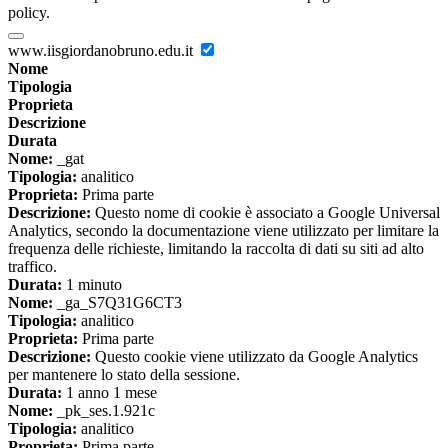
policy.
www.iisgiordanobruno.edu.it
Nome
Tipologia
Proprieta
Descrizione
Durata
Nome:
_gat
Tipologia:
analitico
Proprieta:
Prima parte
Descrizione:
Questo nome di cookie è associato a Google Universal
Analytics, secondo la documentazione viene utilizzato per limitare la
frequenza delle richieste, limitando la raccolta di dati su siti ad alto
traffico.
Durata:
1 minuto
Nome:
_ga_S7Q31G6CT3
Tipologia:
analitico
Proprieta:
Prima parte
Descrizione:
Questo cookie viene utilizzato da Google Analytics
per mantenere lo stato della sessione.
Durata:
1 anno 1 mese
Nome:
_pk_ses.1.921c
Tipologia:
analitico
Proprieta:
Prima parte