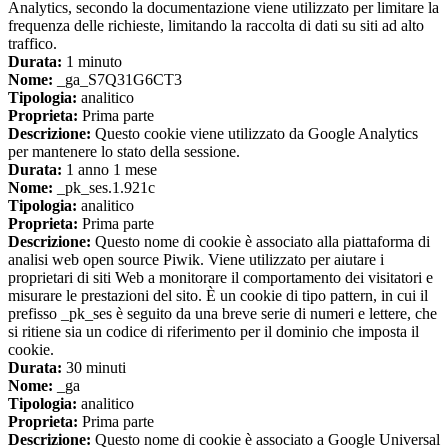
Analytics, secondo la documentazione viene utilizzato per limitare la
frequenza delle richieste, limitando la raccolta di dati su siti ad alto
traffico.
Durata:
1 minuto
Nome:
_ga_S7Q31G6CT3
Tipologia:
analitico
Proprieta:
Prima parte
Descrizione:
Questo cookie viene utilizzato da Google Analytics
per mantenere lo stato della sessione.
Durata:
1 anno 1 mese
Nome:
_pk_ses.1.921c
Tipologia:
analitico
Proprieta:
Prima parte
Descrizione:
Questo nome di cookie è associato alla piattaforma di
analisi web open source Piwik. Viene utilizzato per aiutare i
proprietari di siti Web a monitorare il comportamento dei visitatori e
misurare le prestazioni del sito. È un cookie di tipo pattern, in cui il
prefisso _pk_ses è seguito da una breve serie di numeri e lettere, che
si ritiene sia un codice di riferimento per il dominio che imposta il
cookie.
Durata:
30 minuti
Nome:
_ga
Tipologia:
analitico
Proprieta:
Prima parte
Descrizione:
Questo nome di cookie è associato a Google Universal