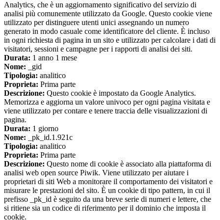
Analytics, che è un aggiornamento significativo del servizio di
analisi più comunemente utilizzato da Google. Questo cookie viene
utilizzato per distinguere utenti unici assegnando un numero
generato in modo casuale come identificatore del cliente. È incluso
in ogni richiesta di pagina in un sito e utilizzato per calcolare i dati di
visitatori, sessioni e campagne per i rapporti di analisi dei siti.
Durata:
1 anno 1 mese
Nome:
_gid
Tipologia:
analitico
Proprieta:
Prima parte
Descrizione:
Questo cookie è impostato da Google Analytics.
Memorizza e aggiorna un valore univoco per ogni pagina visitata e
viene utilizzato per contare e tenere traccia delle visualizzazioni di
pagina.
Durata:
1 giorno
Nome:
_pk_id.1.921c
Tipologia:
analitico
Proprieta:
Prima parte
Descrizione:
Questo nome di cookie è associato alla piattaforma di
analisi web open source Piwik. Viene utilizzato per aiutare i
proprietari di siti Web a monitorare il comportamento dei visitatori e
misurare le prestazioni del sito. È un cookie di tipo pattern, in cui il
prefisso _pk_id è seguito da una breve serie di numeri e lettere, che
si ritiene sia un codice di riferimento per il dominio che imposta il
cookie.