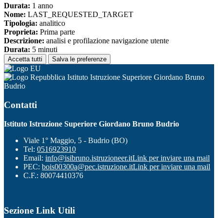
Durata:
1 anno
Nome:
LAST_REQUESTED_TARGET
Tipologia:
analitico
Proprieta:
Prima parte
Descrizione:
analisi e profilazione navigazione utente
Durata:
5 minuti
Accetta tutti
Salva le preferenze
Istituto Istruzione Superiore Giordano Bruno
Budrio
Contatti
Istituto Istruzione Superiore Giordano Bruno Budrio
Viale 1° Maggio, 5 - Budrio (BO)
Tel:
0516923910
Email:
info@isibruno.istruzioneer.it
Link per inviare una mail
PEC:
bois00300a@pec.istruzione.it
Link per inviare una mail
C.F.: 80074410376
Sezione Link Utili