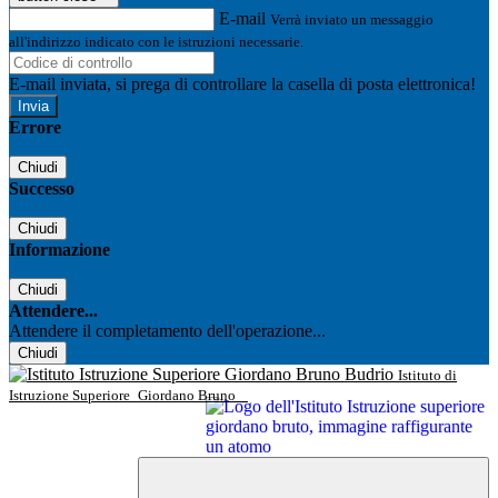
E-mail
Verrà inviato un messaggio
all'indirizzo indicato con le istruzioni necessarie.
E-mail inviata, si prega di controllare la casella di posta elettronica!
Errore
Chiudi
Successo
Chiudi
Informazione
Chiudi
Attendere...
Attendere il completamento dell'operazione...
Chiudi
Istituto di
Istruzione Superiore
Giordano Bruno