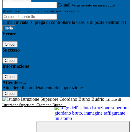
E-mail
Verrà inviato un messaggio
all'indirizzo indicato con le istruzioni necessarie.
E-mail inviata, si prega di controllare la casella di posta elettronica!
Errore
Chiudi
Successo
Chiudi
Informazione
Chiudi
Attendere...
Attendere il completamento dell'operazione...
Chiudi
Istituto di
Istruzione Superiore
Giordano Bruno