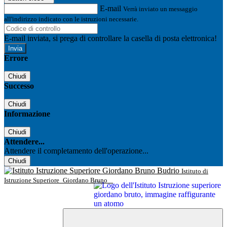
E-mail
Verrà inviato un messaggio
all'indirizzo indicato con le istruzioni necessarie.
E-mail inviata, si prega di controllare la casella di posta elettronica!
Errore
Chiudi
Successo
Chiudi
Informazione
Chiudi
Attendere...
Attendere il completamento dell'operazione...
Chiudi
Istituto di
Istruzione Superiore
Giordano Bruno