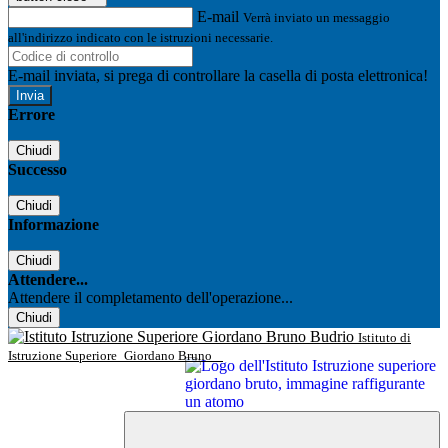
E-mail
Verrà inviato un messaggio
all'indirizzo indicato con le istruzioni necessarie.
E-mail inviata, si prega di controllare la casella di posta elettronica!
Errore
Chiudi
Successo
Chiudi
Informazione
Chiudi
Attendere...
Attendere il completamento dell'operazione...
Chiudi
Istituto di
Istruzione Superiore
Giordano Bruno