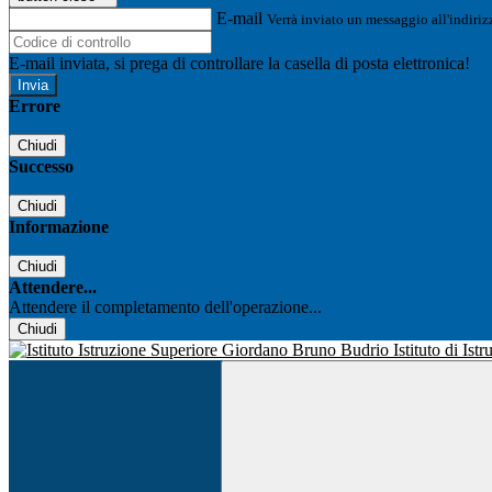
E-mail
Verrà inviato un messaggio all'indirizz
E-mail inviata, si prega di controllare la casella di posta elettronica!
Errore
Chiudi
Successo
Chiudi
Informazione
Chiudi
Attendere...
Attendere il completamento dell'operazione...
Chiudi
Istituto di Is