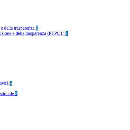
 e della trasparenza
6
rruzione e della trasparenza (PTPCT)
1
tività
6
stionale
8