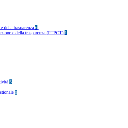
 e della trasparenza
6
rruzione e della trasparenza (PTPCT)
1
tività
6
stionale
8