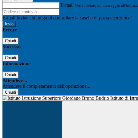
E-mail
Verrà inviato un messaggio all'indirizz
E-mail inviata, si prega di controllare la casella di posta elettronica!
Errore
Chiudi
Successo
Chiudi
Informazione
Chiudi
Attendere...
Attendere il completamento dell'operazione...
Chiudi
Istituto di Is