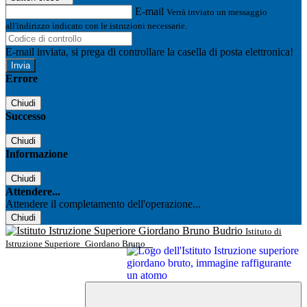
E-mail
Verrà inviato un messaggio
all'indirizzo indicato con le istruzioni necessarie.
E-mail inviata, si prega di controllare la casella di posta elettronica!
Errore
Chiudi
Successo
Chiudi
Informazione
Chiudi
Attendere...
Attendere il completamento dell'operazione...
Chiudi
Istituto di
Istruzione Superiore
Giordano Bruno