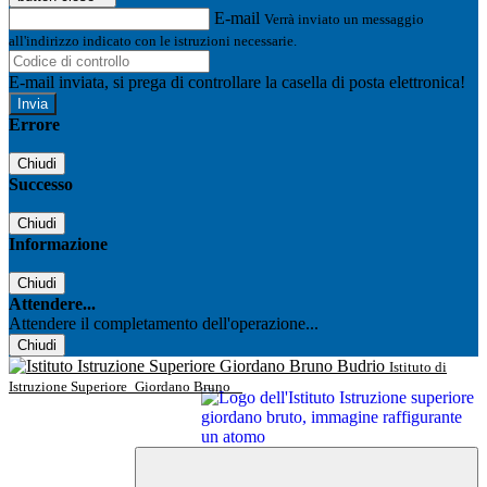
E-mail
Verrà inviato un messaggio
all'indirizzo indicato con le istruzioni necessarie.
E-mail inviata, si prega di controllare la casella di posta elettronica!
Errore
Chiudi
Successo
Chiudi
Informazione
Chiudi
Attendere...
Attendere il completamento dell'operazione...
Chiudi
Istituto di
Istruzione Superiore
Giordano Bruno